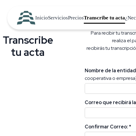
Inicio
Servicios
Precios
Transcribe tu acta
¿Nec
Para recibir tu transc
Transcribe
realiza el 
recibirás tu transcripc
tu acta
Nombre de la entida
cooperativa o empresa
Correo que recibirá l
Confirmar Correo:
*