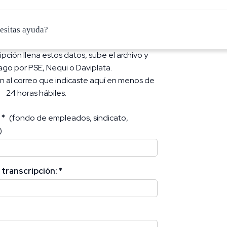
esitas ayuda?
ripción llena estos datos, sube el archivo y
pago por PSE, Nequi o Daviplata.
ión al correo que indicaste aquí en menos de
24 horas hábiles.
d
*
(fondo de empleados, sindicato,
)
a transcripción:
*