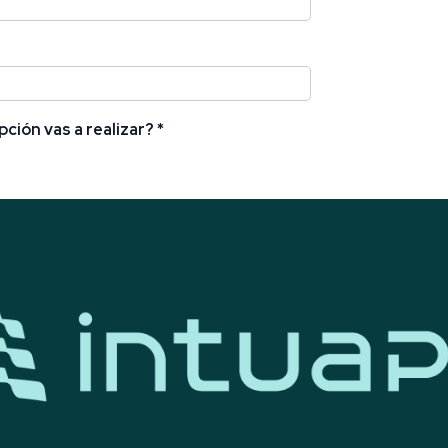
pción vas a realizar?
*